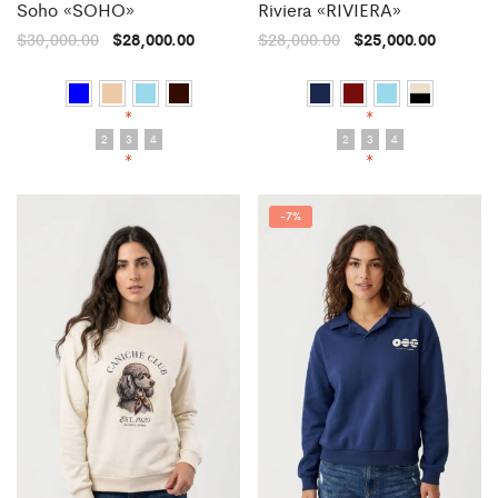
Soho «SOHO»
Riviera «RIVIERA»
$
30,000.00
$
28,000.00
$
28,000.00
$
25,000.00
*
*
2
3
4
2
3
4
*
*
-
7%