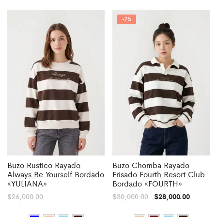
-
7%
Buzo Rustico Rayado
Buzo Chomba Rayado
Always Be Yourself Bordado
Frisado Fourth Resort Club
«YULIANA»
Bordado «FOURTH»
$
26,000.00
$
30,000.00
$
28,000.00