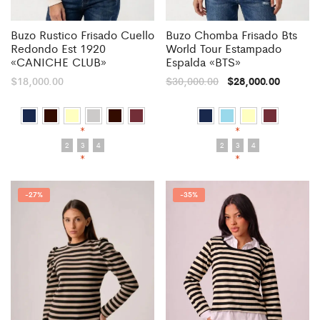
Buzo Rustico Frisado Cuello
Buzo Chomba Frisado Bts
Redondo Est 1920
World Tour Estampado
«CANICHE CLUB»
Espalda «BTS»
$
18,000.00
$
30,000.00
$
28,000.00
*
*
2
3
4
2
3
4
*
*
-
27%
-
35%