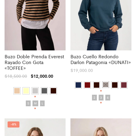
Buzo Doble Prenda Everest
Buzo Cuello Redondo
Rayado Con Gota
Darlon Patagonia «DUNATI»
«TOFFEE»
$
19,000.00
$
18,500.00
$
12,000.00
*
*
2
3
4
S
M
L
*
*
-
8%