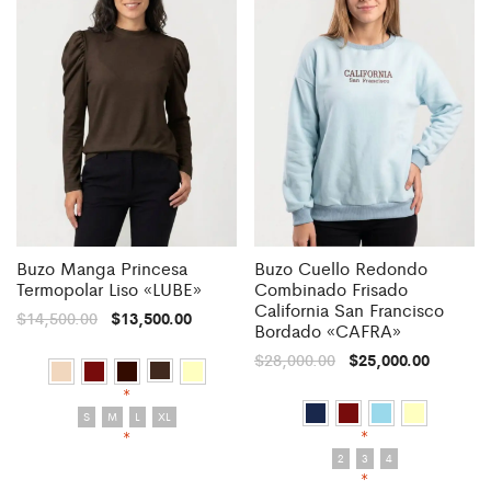
Buzo Manga Princesa
Buzo Cuello Redondo
Termopolar Liso «LUBE»
Combinado Frisado
California San Francisco
$
14,500.00
$
13,500.00
Bordado «CAFRA»
$
28,000.00
$
25,000.00
*
S
M
L
XL
*
*
2
3
4
*