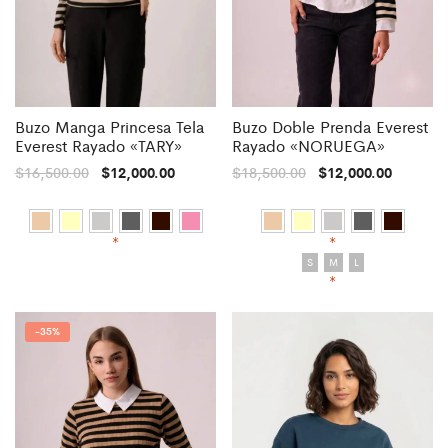
Buzo Manga Princesa Tela
Buzo Doble Prenda Everest
Everest Rayado «TARY»
Rayado «NORUEGA»
$
16,500.00
$
12,000.00
$
18,500.00
$
12,000.00
*
*
S
M
L
*
-
35%