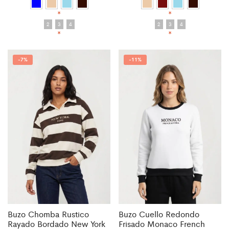
*
*
2
3
4
2
3
4
*
*
-
7%
-
11%
Buzo Chomba Rustico
Buzo Cuello Redondo
Rayado Bordado New York
Frisado Monaco French