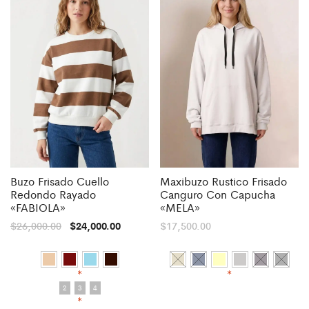
Buzo Frisado Cuello
Maxibuzo Rustico Frisado
Redondo Rayado
Canguro Con Capucha
«FABIOLA»
«MELA»
$
26,000.00
$
24,000.00
$
17,500.00
*
*
2
3
4
*