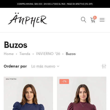
COMPRA MINIMA: $80.000 | ENVIOS A TODO EL PAIS | PAGO EN EFECTIVO (5% OFF)
0
Buzos
Home
Tienda
INVIERNO '26
Buzos
Ordenar por
Lo más nuevo
-
7%