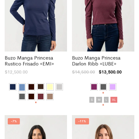
Buzo Manga Princesa
Buzo Manga Princesa
Rustico Frisado «EMI»
Darlon Ribb «LUBE»
$
12,500.00
$
14,500.00
$
13,500.00
*
S
M
L
XL
*
*
-
7%
-
11%