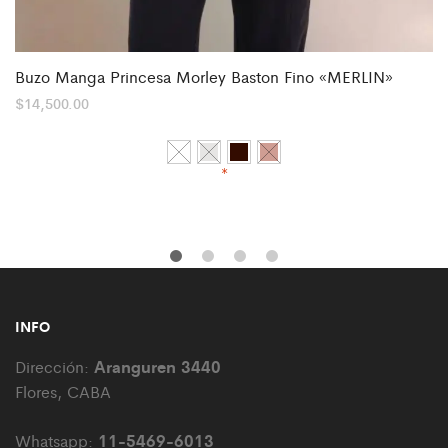
Buzo Manga Princesa Morley Baston Fino «MERLIN»
$
14,500.00
*
INFO
Aranguren 3440
Dirección:
Flores, CABA
11-5469-6013
Whatsapp: