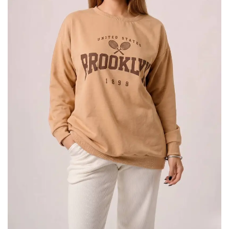
The
«RIDE
ON»