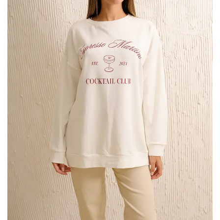
«ELYSEES»