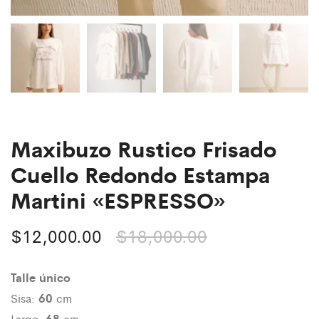
Maxibuzo Rustico Frisado
Cuello Redondo Estampa
Martini «ESPRESSO»
$
12,000.00
$
18,000.00
Talle único
60
Sisa:
cm
68
Largo:
cm