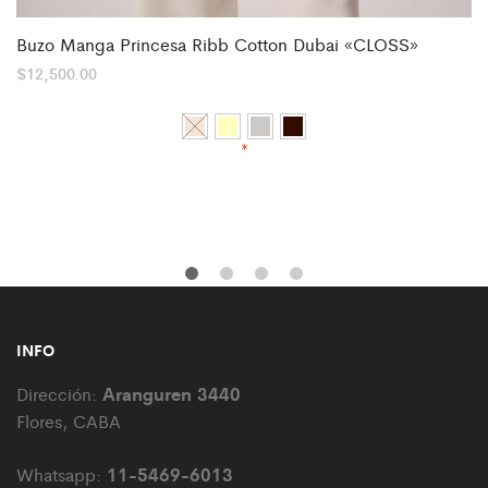
Buzo Manga Princesa Ribb Cotton Dubai «CLOSS»
$
12,500.00
*
INFO
Aranguren 3440
Dirección:
Flores, CABA
11-5469-6013
Whatsapp: