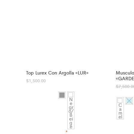
Top Lurex Con Argolla «LUR»
Musculos
-
33
«GARD
$
1,500.00
$
7,500.0
*