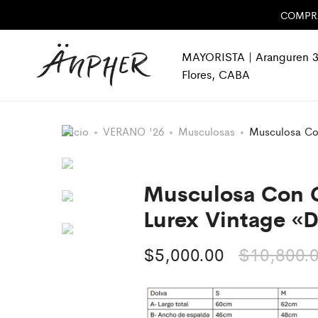
COMPRA 
MAYORISTA | Aranguren 3
Flores, CABA
Inicio
VERANO '26
Musculosas
Musculosa Co
Musculosa Con 
Lurex Vintage «
$
5,000.00
$
10,800.