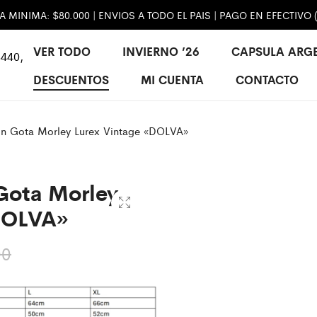
MINIMA: $80.000 | ENVIOS A TODO EL PAIS | PAGO EN EFECTIVO 
VER TODO
INVIERNO ’26
CAPSULA ARG
440,
DESCUENTOS
MI CUENTA
CONTACTO
n Gota Morley Lurex Vintage «DOLVA»
Gota Morley
DOLVA»
00