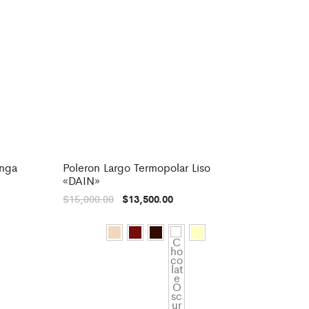
nga
Poleron Largo Termopolar Liso
-
10%
«DAIN»
$
15,000.00
$
13,500.00