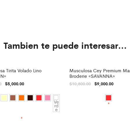
Tambien te puede interesar...
a Tirita Volado Lino
Musculosa Cey Premium Ma
%
-
17%
EN»
Broderie «SAVANNA»
0
$
5,000.00
$
10,800.00
$
9,000.00
*
*