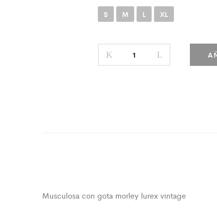
S
M
L
XL
A
Musculosa con gota morley lurex vintage