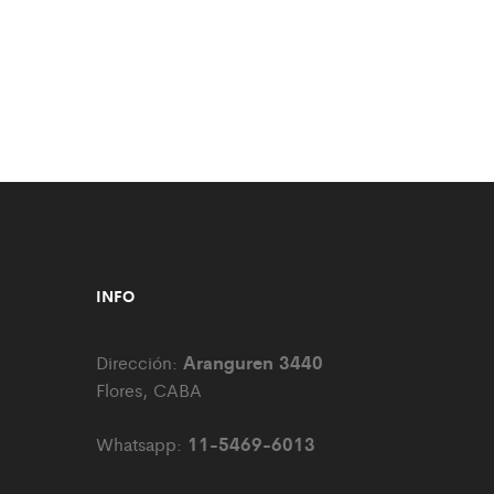
INFO
Aranguren 3440
Dirección:
Flores, CABA
11-5469-6013
Whatsapp: