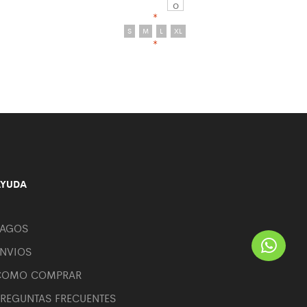
*
S
M
L
XL
*
AYUDA
PAGOS
ENVIOS
COMO COMPRAR
REGUNTAS FRECUENTES