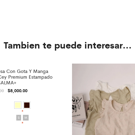
Tambien te puede interesar...
sa Con Gota Y Manga
%
Cey Premium Estampado
«SALMA»
00
$
8,000.00
*
S
M
*