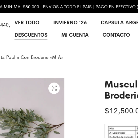
MINIMA: $80.000 | ENVIOS A TODO EL PAIS | PAGO EN EFECTIVO 
VER TODO
INVIERNO ’26
CAPSULA ARG
440,
DESCUENTOS
MI CUENTA
CONTACTO
ta Poplin Con Broderie «MIA»
Muscul
Broder
$
12,500.