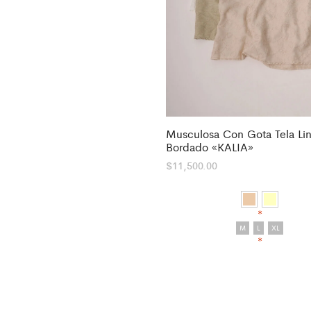
Musculosa Con Gota Tela Lin
Bordado «KALIA»
$
11,500.00
*
M
L
XL
*