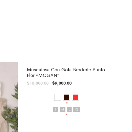
Musculosa Con Gota Broderie Punto
-
17%
Flor «MOGAN»
$
10,800.00
$
9,000.00
*
S
M
L
XL
*