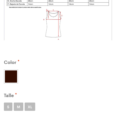
Color
Talle
S
M
XL