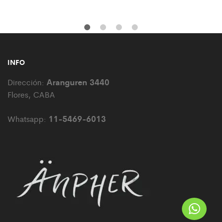
INFO
Aranguren 3440
Dirección:
Flores, CABA
11-5469-6013
Whatsapp: