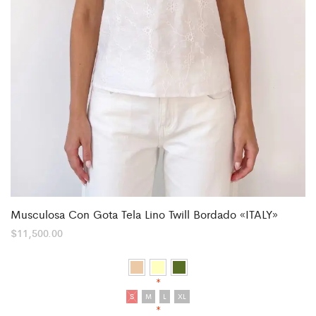
Musculosa Con Gota Tela Lino Twill Bordado «ITALY»
$
11,500.00
*
S
M
L
XL
*