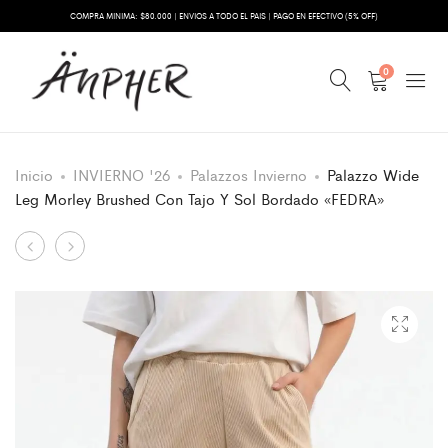
COMPRA MINIMA: $80.000 | ENVIOS A TODO EL PAIS | PAGO EN EFECTIVO (5% OFF)
0
Inicio
INVIERNO '26
Palazzos Invierno
Palazzo Wide
Leg Morley Brushed Con Tajo Y Sol Bordado «FEDRA»
Product
Remera
Palazzo
Rustico
Wide
navigation
Frisado
Leg
Manga
Rustico
Corta
Frisado
Cuello
Con
Redondo
Tajo