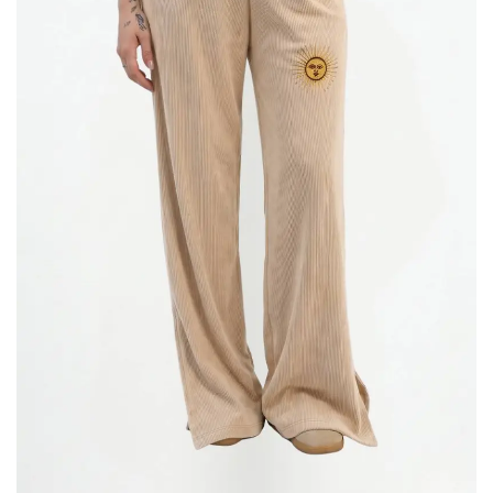
Sol
Y
De
Sol
Mayo
Bordado
Bordado
«CLOVER»
En
El
Medio
«ISMA»