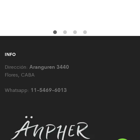
INFO
Aranguren 3440
Dirección:
Flores, CABA
11-5469-6013
Whatsapp: