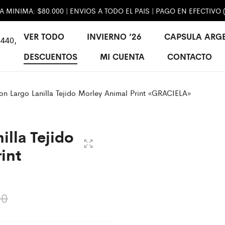
MINIMA: $80.000 | ENVIOS A TODO EL PAIS | PAGO EN EFECTIVO 
VER TODO
INVIERNO ’26
CAPSULA ARG
440,
DESCUENTOS
MI CUENTA
CONTACTO
on Largo Lanilla Tejido Morley Animal Print «GRACIELA»
illa Tejido
int
00