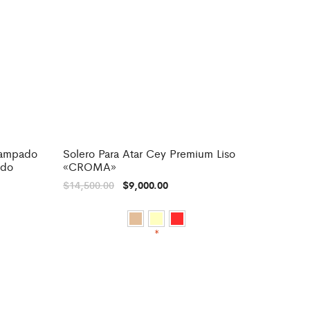
tampado
Solero Para Atar Cey Premium Liso
-
38%
ado
«CROMA»
$
14,500.00
$
9,000.00
*