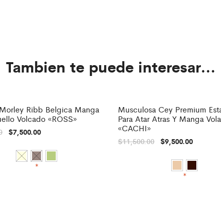
Tambien te puede interesar...
Morley Ribb Belgica Manga
Musculosa Cey Premium Es
%
-
17%
uello Volcado «ROSS»
Para Atar Atras Y Manga Vol
«CACHI»
0
$
7,500.00
$
11,500.00
$
9,500.00
*
*