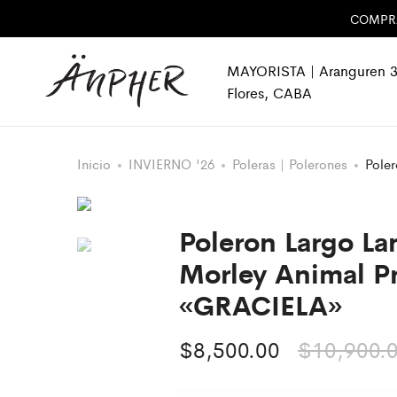
COMPRA 
MAYORISTA | Aranguren 3
Flores, CABA
Inicio
INVIERNO '26
Poleras | Polerones
Poler
Poleron Largo Lan
Morley Animal Pr
«GRACIELA»
$
8,500.00
$
10,900.