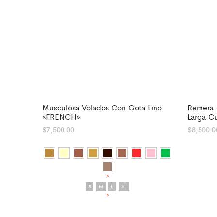
Musculosa Volados Con Gota Lino
Remera 
-
12
«FRENCH»
Larga C
$
7,500.00
$
8,500.0
*
S
M
L
XL
*