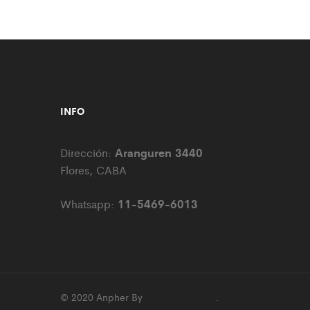
INFO
Aranguren 3440
Dirección:
Flores, CABA
11-5469-6013
Whatsapp:
© 2020 Anpher By
JS Web Design
.