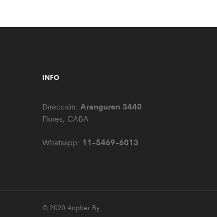
INFO
Aranguren 3440
Dirección:
Flores, CABA
11-5469-6013
Whatsapp:
© 2020 Anpher By
JS Web Design
.