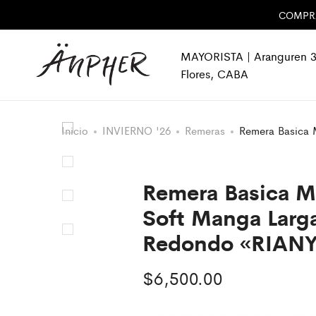
COMPRA 
MAYORISTA | Aranguren 3
Flores, CABA
Inicio
INVIERNO '26
Remeras
Remera Basica 
Remera Basica M
Soft Manga Larg
Redondo «RIAN
$
6,500.00