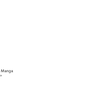
a Manga
»