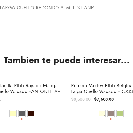
LARGA CUELLO REDONDO S-M-L-XL ANP
Tambien te puede interesar...
Lanilla Ribb Rayado Manga
Remera Morley Ribb Belgic
-
12%
uello Volcado «ANTONELLA»
Larga Cuello Volcado «ROSS
0
$
8,500.00
$
7,500.00
*
*