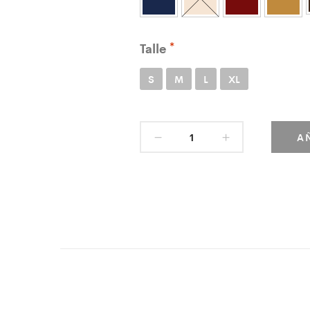
Talle
S
M
L
XL
A