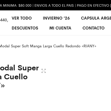
MINIMA: $80.000 | ENVIOS A TODO EL PAIS | PAGO EN EFECTIVO 
VER TODO
INVIERNO ’26
CAPSULA ARG
440,
DESCUENTOS
MI CUENTA
CONTACTO
Modal Super Soft Manga Larga Cuello Redondo «RIANY»
odal Super
a Cuello
Y»