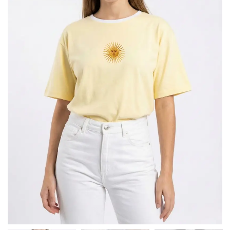
Argentina
Sol
En
De
El
Mayo
Medio
Bordado
Dtf
En
«SUNNY»
El
Medio
«ARU»