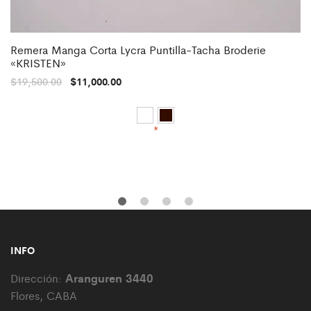
Remera Manga Corta Lycra Puntilla-Tacha Broderie
«KRISTEN»
$
19,500.00
$
11,000.00
*
INFO
Aranguren 3440
Dirección:
Flores, CABA