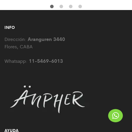
INFO
Aranguren 3440
Dirección:
Flores, CABA
11-5469-6013
Whatsapp:
AYUDA