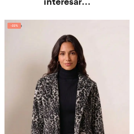
interesar...
-
22%