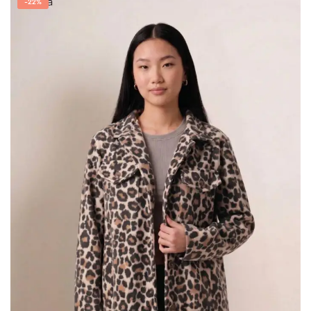
-
22%