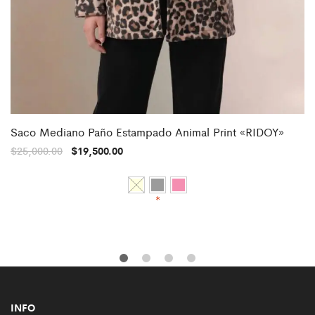
Saco Mediano Paño Estampado Animal Print «RIDOY»
$
25,000.00
$
19,500.00
*
INFO