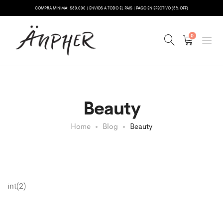
COMPRA MINIMA: $80.000 | ENVIOS A TODO EL PAIS | PAGO EN EFECTIVO (5% OFF)
0
Beauty
Home
Blog
Beauty
int(2)