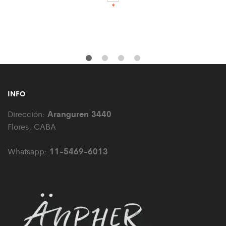
*
INFO
Aranguren 3440
Dirección:
Flores, CABA
11-5469-6013
Whatsapp: