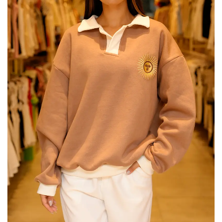
Mayo
Con
En
Camiseta
DTF
En
«LIZZY»
Dtf
«HINCHADA»