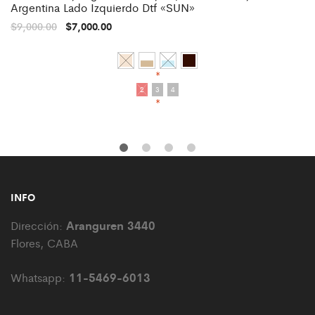
Argentina Lado Izquierdo Dtf «SUN»
$
9,000.00
$
7,000.00
*
2
3
4
*
INFO
Aranguren 3440
Dirección:
Flores, CABA
11-5469-6013
Whatsapp: