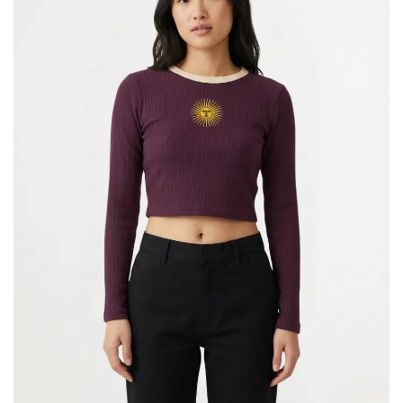
Aires
De
Escudo
Mayo
y
Bordado
2
«MUNDIAL»
Banderas
En
DTF
«LENA»